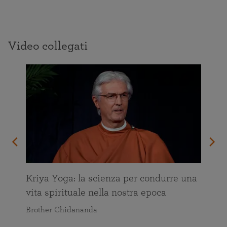
Video collegati
Kriya Yoga: la scienza per condurre una
vita spirituale nella nostra epoca
Brother Chidananda