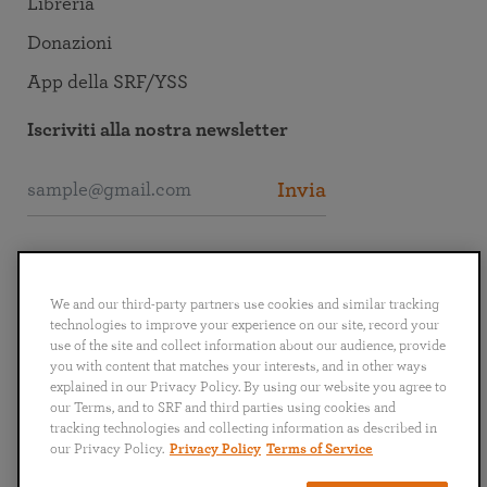
Libreria
Donazioni
App della SRF/YSS
Iscriviti alla nostra newsletter
Invia
Collegati alla SRF
We and our third-party partners use cookies and similar tracking
technologies to improve your experience on our site, record your
use of the site and collect information about our audience, provide
you with content that matches your interests, and in other ways
explained in our Privacy Policy. By using our website you agree to
English
Deutsch
Español
Français
Italiano
our Terms, and to SRF and third parties using cookies and
Português
日本語
ไทย
tracking technologies and collecting information as described in
our Privacy Policy.
Privacy Policy
Terms of Service
Politica sulla privacy
Termini e condizioni