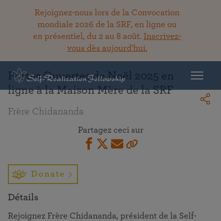
Rejoignez-nous lors de la Convocation
mondiale 2026 de la SRF, en ligne ou
en présentiel, du 2 au 8 août.
Inscrivez-
Retour à la bibliothèque
vous dès aujourd'hui.
Portes Ouvertes de Noël 2025 en
ligne à la Maison Mère de la SRF
Frère Chidananda
Partagez ceci sur
Donate
Détails
Rejoignez Frère Chidananda, président de la Self-