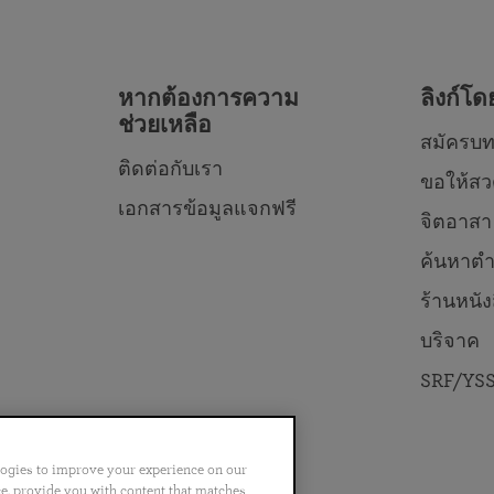
หากต้องการความ
ลิงก์โ
ช่วยเหลือ
สมัครบท
ติดต่อกับเรา
ขอให้สว
เอกสารข้อมูลแจกฟรี
จิตอาสา
ค้นหาตำ
ร้านหนัง
บริจาค
SRF/YSS
logies to improve your experience on our
nce, provide you with content that matches