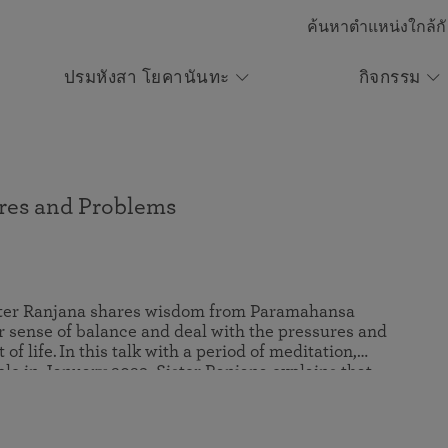
ค้นหาตำแหน่งใกล้กั
ปรมหังสา โยคานันทะ
กิจกรรม
มีส่วนร่วม
บทเรียนเอสอาร์เอฟ
การนำปฏิบัติสมาธิ
อัตชีวประวัติของโยคี
พันธกิจของเซลฟ์ รีอะไลเซชั่น เฟลโลว์
สนับสนุน SRF วันนี้!
ร่วมกับเรา
ชิพ
ศูนย์ทำสมาธิออนไลน์
การนำปฏิบัติสมาธิ
เริ่มการเดินทางของท่าน
หนังสือที่เปลี่ยนชีวิตผู้คนนับล้าน มีจำหน่ายมากกว่า 50
ร่วมกิจกรรมทางออนไลน์
หลักสูตรเข้มข้นระยะเวลา 9 เดือน ในการทำสมาธิ และ
ภาษา
res and Problems
การใช้ชีวิตวิถีธรรม
ช่องทางอาสาสมัคร
ร่วมสนับสนุนพันธกิจทั่วโลก ของท่านปรมหังสา โยคานันทะ
ister Ranjana shares wisdom from Paramahansa
คณะศิษย์อาสาสมัคร
 sense of balance and deal with the pressures and
สำหรับกริยาโยคี SRF
of life. In this talk with a period of meditation,
le in January 2023, Sister Ranjana explains that
 stress and worry will cause substantial issues;
ties and emphasizing moderation and simplicity,
ngs that are truly satisfying to the soul.
ตั้งแต่ 1920 ได้ช่วยเหลือผู้คนทั่วโลกให้ได้ตระหนักรู้และ