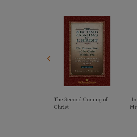
lections 2023
The Second Coming of
"In
ent Calendar
Christ
Mr