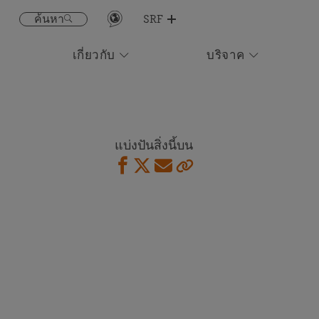
ค้นหา
SRF
เกี่ยวกับ
บริจาค
สมัครแอปบทเรียน
นำเสนอ
ร่วมทำสมาธิออนไลน์
ตื่นรู้: ชีวิตของโยคานันทะ
ตารางปฏิทิน
พบกับเรา
ปัจจุบันสำหรับนักเรียน
ขอให้สวดอธิษฐานให้
บทเรียน SRF ภาค
ร่วมกิจกรรมกับเพื่อนๆ และสมาชิก SRF ใกล้กับท่าน
สำหรับการบำบัดทางกาย, ใจ, จิต-วิญญาณ และเพื่อ
แบ่งปันสิ่งนี้บน
ภาษาอังกฤษและ
สันติสุขของโลก
อิตาลี
ดูตารางเต็ม
ร้านหนังสือ
พบกับพลังของประชาคมแห่งธรรม
ชมสารคดีชีวิตของท่านคุรุ