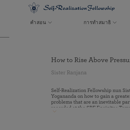
คำสอน
การทำสมาธิ
ช่องทางสมาชิก
เรียนรู้เกี่ยวกับ
ประสบการณ์ในการทำสมาธิ
บิดาแห่งโยคะในโลกตะวันตก
กิจกรรมที่กำลังจะเกิดขึ้น
ก่อตั้งโดยท่านปรมหังสา โย
วิธีการบริจาค
คานันทะ ปี ค.ศ. 1920
เข้าสู่ระบบเพื่อบริการต่อไปนี้:
วิถีกริยาโยคสมาธิ
ชีวประวัติ: คุรุของโลกผู้เป็นที่รักยิ่ง
กิจกรรมทางออนไลน์
บริจาคครั้งเดียว
คำแนะนำสำหรับผู้เริ่มทำสมาธิ
เป้าหมายและอุดมการณ์
How to Rise Above Pressu
แรงบันดาลใจจาก ท่านปรมหังสา โยคา
นันทะ
สายธรรมและการนำ
Sister Ranjana
ความเป็นหนึ่งเดียวของคัมภีร์ต่างๆ
สมาคมโยโคทะสัตสังคะ แห่งอินเดีย
สมาชิกเข้าสู่ระบบ
Self-Realization Fellowship nun S
Yogananda on how to gain a greater
คำถามที่พบบ่อยๆ
problems that are an inevitable part 
recorded at the SRF Encinitas Temp
when we are doing too much at once,
but by avoiding unnecessary activi
we will find we can then focus on thi