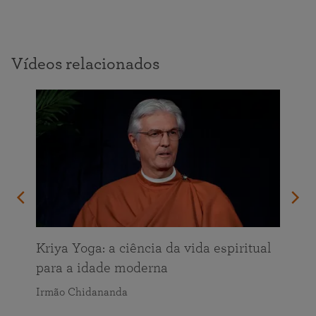
Vídeos relacionados
Kriya Yoga: a ciência da vida espiritual
para a idade moderna
Irmão Chidananda