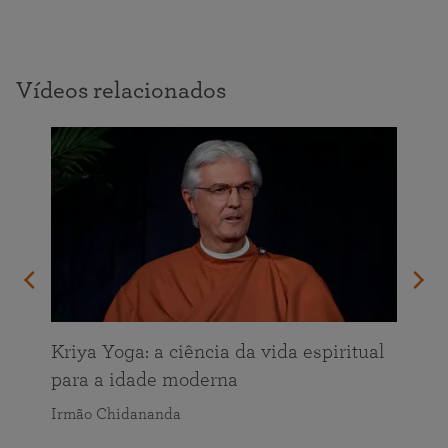
Vídeos relacionados
Kriya Yoga: a ciência da vida espiritual
para a idade moderna
Irmão Chidananda