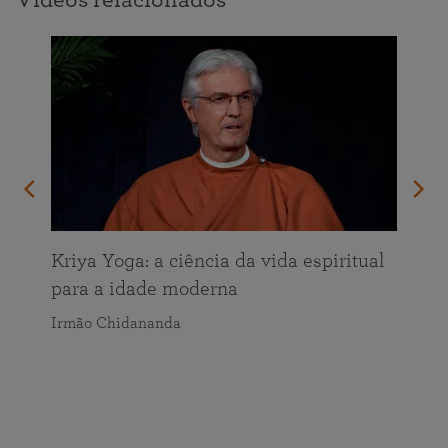
Vídeos relacionados
Kriya Yoga: a ciência da vida espiritual
para a idade moderna
Irmão Chidananda