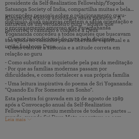
presidente da Self-Realization Fellowship/Yogoda
Satsanga Society of India, compartilha muitas e belas
percepções pessoais sobre o relacionamento guru-
Alguns dos tópicos abordados nesta palestra: - A
discípulo. Suas palavras refletem a sábia orientação e
natureza de um verdadeiro guru – aquele que
o encorajamento amoroso que Paramahansa
percorreu o caminho e conhece a Deus
Yogananda concedeu a todos aqueles que buscavam
- O amor incondicional do guru pelo discipulo
sua ajuda no caminho para a liberdade espiritual e a
união final com Deus.
- Como cultivar a sintonia e a atitude correta em
relação ao guru
- Como substituir a inquietude pela paz da meditação
- Por que as famílias modernas passam por
dificuldades, e como fortalecer a sua própria família
- Uma leitura inspirativa do poema de Sri Yogananda:
"Quando Eu For Somente um Sonho".
Esta palestra foi gravada em 19 de agosto de 1989
após a Convocação anual da Self-Realization
Fellowship que reuniu membros de todas as partes do
mundo, quando Sri Daya Mata encontrou-se com
Leia mais
alguns dos participantes na capela principal da Sede
Internacional da SRF em Los Angeles.