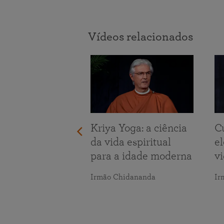
Vídeos relacionados
tando os
Kriya Yoga: a ciência
C
s da vida
da vida espiritual
e
para a idade moderna
v
maranananda
Irmão Chidananda
Ir