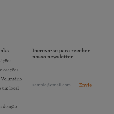
inks
Increva-se para receber
nosso newsletter
Lições
e orações
 Voluntário
Envie
 um local
a doação