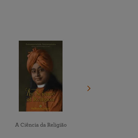
Faça a doação agora
Veja o calendário completo
Participe online das meditações e estudo em grupo dos
Encontre um local perto de você
ensinamentos da SRF
Veja todos os eventos online
A Ciência da Religião