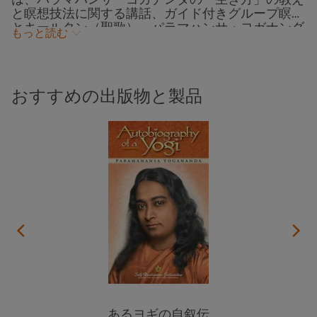
は、パラマハンサ・ヨガナンダの「生き方」の教え
と瞑想技法に関する講話、ガイド付きグループ瞑想
とキールタン（聖歌）、パラマハンサ・ヨガナンダ
もっと読む
が住まわれ神と霊交されたアシュラムへの巡礼ツア
ーなど一週間にわたる無料開催のプログラム、2024
年SRFワールド・コンボケーションのイベントの一
つです。
おすすめの出版物と製品
あるヨギの自叙伝