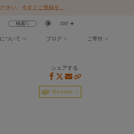
ください。
今すぐご登録を。
検索
SRF
Fについて
ブログ
ご寄付
レッスン・アプリを入手する
注目コンテンツ
オンライン瞑想に参加する
永遠のヨギー ヨガをめぐる奇跡の旅
イベントカレンダー
所在地検索
日常生活を豊かにしてくれる洞察と
今すぐSRFをご支援ください！
霊感を得られる配信にお申し込みく
現在は英語、イタリ
癒しの祈りの依頼
シェアする
ださい
ア語のＳＲＦレッス
世界平和のために肉体的・精神的・霊的な癒しを送
ン会員限定
る
Donate
ブックストア
ニュースレターの配信に申し込む
他者を助けることに喜びを見いだす
お住まいの地域のイベントに友人やSRF会員と参加する
霊的コミュニティーのパワーを体験する