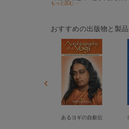
ンでの各クラス、ガイド付きグル
よくあるご質問
ら助けと力をいただく技法を学びまし
もっと読む
サ・ヨガナンダが住まわれ神と霊
ょう。
間にわたるプログラムです。
おすすめの出版物と製品
 Wall Calendar
あるヨギの自叙伝