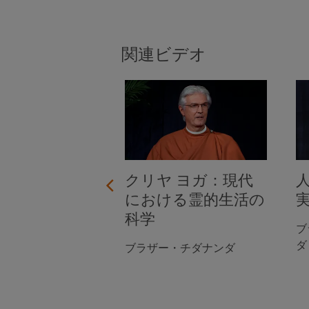
関連ビデオ
試練を乗り切
クリヤ ヨガ：現代
における霊的生活の
科学
・スマラナナンダ
ブ
ダ
ブラザー・チダナンダ