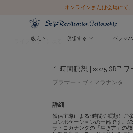
オンラインまたは会場にて、20
教え
瞑想する
パラマ
ライブラリーに戻る
会員専用ページ
学ぶ
瞑想を体験する
西洋におけるヨガの父
ご参加ください
1920年 パラマハンサ・ヨガ
英知とインスピレーション
ご寄付の方法
ナンダによって設立
ログインして以下のサービスにアクセス
クリヤ・ヨガ瞑想の道
略歴：敬愛される世界的教師
コンボケーション2026 ― 登録を開始しま
一度のみのご寄付
初心者向けの瞑想法
意志の力を弱める恐怖を霊的な
１時間瞑想 | 2025 S
する
した！
方法で打ち消す
目的と理想
ガイド付き瞑想
その他のご寄付の方法
パラマハンサ・ヨガナンダの声を聞く
ビデオ＆音声による講話ライブラリ
ブラザー・ヴィマラナンダ
勝利の精神を目覚めさせるパラマハン
講演会のツアーと各地域でのリトリート
ー
指導者の系譜
サ・ヨガナンダの英知をお読みくださ
計画的ご寄付と遺贈
い。
祈りとアファメーション
僧団
詳細
「聖なる波動で恐怖を克服す
会員ログイン
ヨゴダ・サットサンガ・ソサイエティ・
僧侶主導による1時間の瞑想にご参
る」 ブラザー・チダナンダ
オブ・インディア
コンボケーションの一部です。S
サ・ヨガナンダの「生き方」の教
短い動画（字幕付き）を視聴し、神か