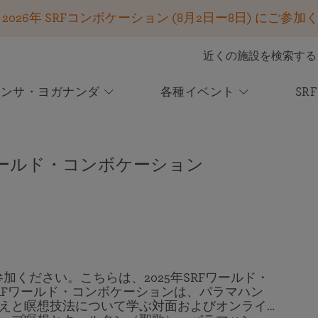
26年 SRFコンボケーション (8月2日ー8日) にご参加
近くの施設を検索する
ハンサ・ヨガナンダ
各種イベント
SR
参加する
SRFのレッスン
キールタン＆神にささげる聖歌
あるヨギの自叙伝
SRFの使命
ご寄付は確実に生かされます
今後のイベント
ニュース
あなたの援助が世界中の求道者を支援する
オンライン瞑想センター
レッスンを受講しはじめる
キールタン
RF ワールド・コンボケーション
無数の人々の人生を変えた一冊！ 50以上の言語で出
2026年SRFワールド・コンボケーションの
コンボケーション2026 ― ご登録を開始し
皆さまのご支援が変化をもたらします－あ
オンライン・イベントに参加する
SRFのレッスンがあなたの人生をどのように変え、バランスをもたら
聖歌を歌う喜び
版
登録 ー 8月2日ー8日
ました！
りがとうございます！
すことができるか学ぶ
オンラインまたは会場にて、パラマハンサ・ヨガナ
霊的再生と再充電の1週間をご一緒しませんか！
ボランティア・ポータル
キールタンを体験する
ンダのクリヤ・ヨガの教えを学ぶ、変容をもたらす1
パラマハンサ・ヨガナンダの世界規模の活動を支える
週間のプログラムにご参加ください。
SRF国際本部改修・再生プロジェクト
Voluntary League of Disciples
2024年冬季のお願いと特別レポート
SRFレーク・シュライン75周年記念式典
加ください。こちらは、2025年SRFワールド・
この重要なプロジェクトに関する情報をご覧くださ
SRFクリヤ・ヨギ限定
世界が必要とするパラマハンサ・ヨガナンダの教え
RFワールド・コンボケーションは、パラマハン
い ― 現在日本語で公開中です！
8月22日、ブラザー・チダナンダによる特別ライブ配
えと瞑想技法について学ぶ対面およびオンライ
の光を広めるために
信にぜひご参加ください。