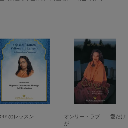
ープ瞑想とキールタン（聖歌）、パラマハン
1920年よりパラマハンサ・ヨガナンダのクリヤ・ヨガの教
交されたアシュラムへの巡礼ツアーなど、一週
えを通じて人間の精神の美しさ 崇高さ そしてその神性を
世界中の人々が悟り それを表現する手助けをしています
SRF のレッスン
オンリー・ラブ――愛だけ
が