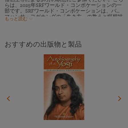
らは、2025年SRFワールド・コンボケーションの一
部です。SRFワールド・コンボケーションは、パラ
マハンサ・ヨガナンダの「生き方」の教えと瞑想技
もっと読む
法について学ぶ対面およびオンラインでの各クラ
ス、ガイド付きグループ瞑想とキールタン（聖
歌）、パラマハンサ・ヨガナンダが住まわれ神と霊
交されたアシュラムへの巡礼ツアーなど、一週間に
おすすめの出版物と製品
わたるプログラムです。