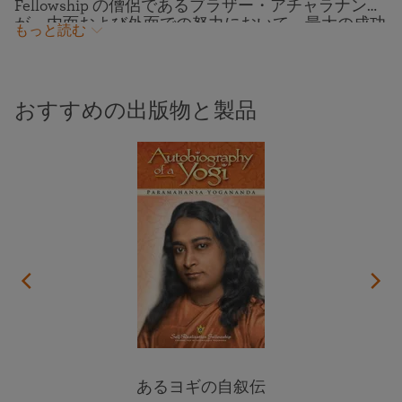
Fellowship の僧侶であるブラザー・アチャラナンダ
が、内面および外面での努力において、最大の成功
もっと読む
と充実感を見出す方法について、パラマハンサ・ヨ
ガナンダが教えた知恵をご紹介します。私たち一人
一人の中には、意志の力、前向きな思考、独創力と
いった、最も高貴な目標を達成するための神聖な力
おすすめの出版物と製品
が秘められています。瞑想を通じて神の意志と同調
し、日常生活の中でこれらの力を絶えず実際に活用
することで、魂の幸福と安らぎを軸とした、真に成
功した人生を築くことができます。この講話は、
1995年にロサンゼルスで開催された SRF ワール
ド・コンボケーションで録音されました。
あるヨギの自叙伝