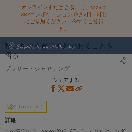
オンラインまたは会場にて、2026年
SRFコンボケーション (8月2日ー8日)
にご参加ください。
今すぐご登録
ライブラリーに戻る
を。
私たちの本質は不死であることを
悟る
ブラザー・ジャヤナンダ
シェアする
Donate
詳細
この講話では、SRFの僧侶ブラザー・ジャヤナンダ