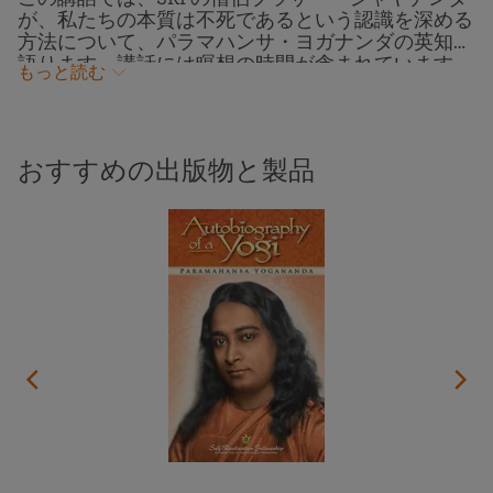
が、私たちの本質は不死であるという認識を深める
方法について、パラマハンサ・ヨガナンダの英知を
語ります。講話には瞑想の時間が含まれています。
もっと読む
霊的な道を歩む上で、私たちが内に入り、唯一無二
の魂である自分の本質が明らかになるにつれ、真の
自分についての限られた知識がより深い理解にとっ
て代わります。瞑想を実践し人生に霊的に取り組む
おすすめの出版物と製品
につれ、直面する状況すべてが私たちの力となり得
ることがわかり始め、無限の神聖な可能性が花開く
のです。この講話はSRFハリウッド寺院で2023年10
月に収録されました。