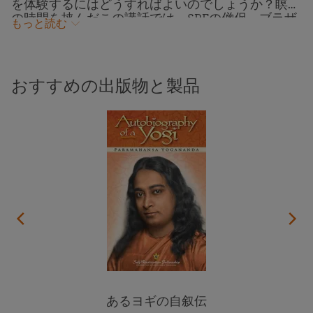
を体験するにはどうすればよいのでしょうか？瞑想
の時間を挟んだこの講話では、SRFの僧侶、ブラザ
もっと読む
ー・パドマナンダが、この世の一時的な幻想の背後
に存在する神の喜びを目覚めさせる方法について、
パラマハンサ・ヨガナンダの英知を伝えます。人生
の喜びや苦しみ、そしてそれらに対する感情的な反
おすすめの出版物と製品
応に焦点を当てると、それらすべてがあまりにも現
実的であるように見えます。しかし、瞑想の実践
と、心の平静を保つ努力を通して、私たちはすべて
のものの背後に聖なる手を見ること、そして永遠の
平和、喜び、愛の中で生きることを学ぶことができ
ます。この講話は、2024年6月にカリフォルニア州
サンディエゴのSRF寺院で収録されました。
あるヨギの自叙伝