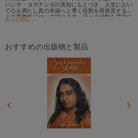
ハンサ・ヨガナンダの英知にもとづき、人生におい
て心を満たし真の幸福へと導く役割を再発見するこ
との重要性について語ります。日々の活動を霊的に
もっと読む
高めていく中で、私たち一人ひとりの天賦の才能や
能力は自然に展開し、神聖なるものへの探求と他者
への無私の奉仕の両方を促すのです。ユーモアあふ
れる物語、心に響く実例、実用的な助言を通じて、
おすすめの出版物と製品
この講演は人生に意味ある方向性を見出し、世界に
より大きな喜び、平和、調和をもたらしたいと願う
すべての方々に有益な指針を提供します。瞑想の時
間を伴う本講演は、2025年4月にカリフォルニア州
エンシニタスにあるSRF寺院にて行われました。