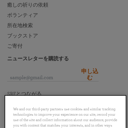
癒しの祈りの依頼
ボランティア
所在地検索
ブックストア
ご寄付
ニュースレターを購読する
申し込
む
SRFとつながる
We and our third-party partners use cookies and similar tracking
technologies to improve your experience on our site, record your
use of the site and collect information about our audience, provide
you with content that matches your interests, and in other ways
English
Deutsch
Español
Français
Italiano