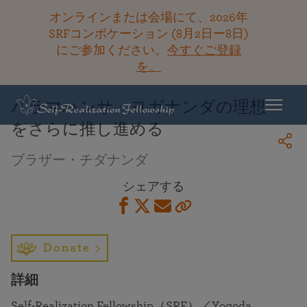
オンラインまたは会場にて、2026年
SRFコンボケーション (8月2日ー8日)
にご参加ください。
今すぐご登録
ライブラリーに戻る
を。
パラマハンサ・ヨガナンダの理想
をさらに推し進める
ブラザー・チダナンダ
シェアする
Donate
詳細
Self-Realization Fellowship（SRF）／Yogoda