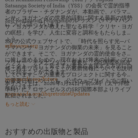
Satsanga Society of India（YSS）の会長で霊的指導
者のブラザー・チダナンダが、本動画で、パラマハ
ンサ・ヨガナンダの世界的活動に関する最新の情勢
Self-Realization Fellowshipのレッスンでパラマハン
について語っています。
サ・ヨガナンダが教えた聖なる科学「クリヤ・ヨガ
の瞑想」を学び、人生に変容と調和をもたらしまし
ょう。
SRFの公式ウェブサイトで、「時代を照らす光—パ
srflessons.org
ラマハンサ・ヨガナンダの御業の未来」を見ること
ができます。そこで、ヨガナンダの霊的使命をさら
に推し進めるための、現在および将来の計画・プロ
ブラザー・チダナンダは、重要な「SRF国際本部改
ジェクト、そして皆さまが参加し支援する方法につ
修・再生プロジェクト」の最新情報についても説明
いて知ることができます。
しています。この重要なプロジェクトに関する今後
yogananda.org/future
の重要日程についても、公式ウェブサイトでご覧い
本イベントは、2026年1月24日午前10時（太平洋標
ただけます。
準時）に、ロサンゼルスのSRF国際本部よりライブ
yogananda.org/ihqretrofit#Updates
配信されました。
もっと読む
おすすめの出版物と製品