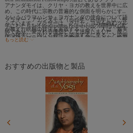
アナンダモイは、クリヤ・ヨガの教えを世界中に広
め、この時代に宗教の普遍的な側面を明らかにする
というパラマハンサ・ヨガナンダの使命について語
ブラザー・アナンダモイ（1922年～2016年）は、長
っています。ブラザーは、クリヤ・ヨガを含むグル
年にわたりSelf-Realization Fellowshipの国際的な講
が教えた瞑想の技法を実践することで、人は「着実
師であり、愛される僧侶として活躍しました。彼の
かつ確実に、内なる神性を認識するに至る」と説明
講演は、パラマハンサジの教えを学ぶ人々や、世界
もっと読む
しています。
中の霊的探求者たちに対し、今もなお、霊的道に関
する重要な洞察を与え続けています。この講演は、
1995年3月22日、インドのYogoda Satsanga Society
of India（インドおよび近隣諸国においてパラマハ
おすすめの出版物と製品
ンサ・ヨガナンダの活動が知られている名称）のラ
ンチ・アシュラムで行われた、パラマハンサ・ヨガ
ナンダ・スムリティ・マンディール（記念堂）の奉
献式典の席上で行われました。