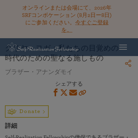
オンラインまたは会場にて、2026年
SRFコンボケーション (8月2日ー8日)
にご参加ください。
今すぐご登録
ライブラリーに戻る
を。
クリヤ・ヨガ：私たちの目覚めの
時代のための聖なる施しもの
ブラザー・アナンダモイ
シェアする
Donate
詳細
Self-Realization Fellowshipの僧侶であるブラザー・