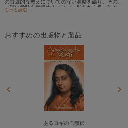
の普遍的な教えについての深い洞察を語り、そのよ
り深い意味を意識することが、私たち自身が神と一
もっと読む
つであることを理解する助けとなることを示してい
ます。感動的な物語、実践的な導き、そして瞑想と
アファメーションの時間を通して、この講話は、神
との個人的な関係を育てることが私たち自身の力の
おすすめの出版物と製品
うちにあること、そして神聖な愛が、日々の生活の
中で、すべての人に対する優しさ、赦し、思いやり
として現れるようにすることができるのだと強調し
ています。この講話は、2024年3月、カリフォルニ
ア州サンディエゴのSRF寺院で行われました。
あるヨギの自叙伝