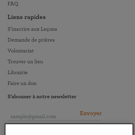
FAQ
Liens rapides
S’inscrire aux Leçons
Demande de prières
Volontariat
Trouver un lieu
Librairie
Faire un don
S’abonner à notre newsletter
Envoyer
Se connecter à la SRF