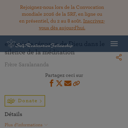
Rejoignez-nous lors de la Convocation
mondiale 2026 de la SRF, en ligne ou
en présentiel, du 2 au 8 août.
Inscrivez-
Retour à la bibliothèque
vous dès aujourd'hui.
ecevoir la réponse de Dieu dans le
silence de la méditation
Frère Saralananda
Partagez ceci sur
Donate
Détails
Plus d’informations