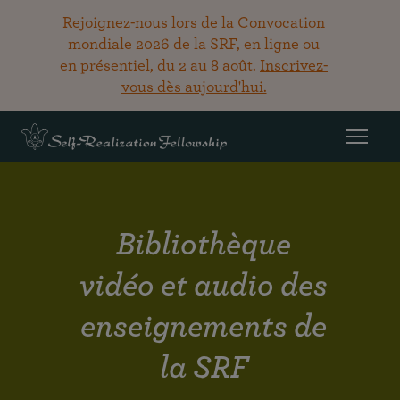
Rejoignez-nous lors de la Convocation
mondiale 2026 de la SRF, en ligne ou
en présentiel, du 2 au 8 août.
Inscrivez-
vous dès aujourd'hui.
Bibliothèque
vidéo et audio des
enseignements de
la SRF