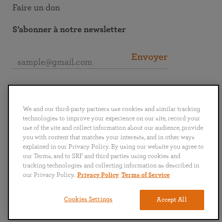
Faire un don
S’abonner à notre newsletter
Envoyer
Se connecter à la SRF
We and our third-party partners use cookies and similar tracking
technologies to improve your experience on our site, record your
use of the site and collect information about our audience, provide
you with content that matches your interests, and in other ways
explained in our Privacy Policy. By using our website you agree to
English
Deutsch
Español
Français
Italiano
our Terms, and to SRF and third parties using cookies and
Português
日本語
ไทย
tracking technologies and collecting information as described in
our Privacy Policy.
Privacy Policy
Terms of Service
Politique de confidentialité
Conditions générales d’utilisation
Cookies Settings
Accept All
Copyright © 2024 Self-Realization Fellowship. Tous droits réservés.