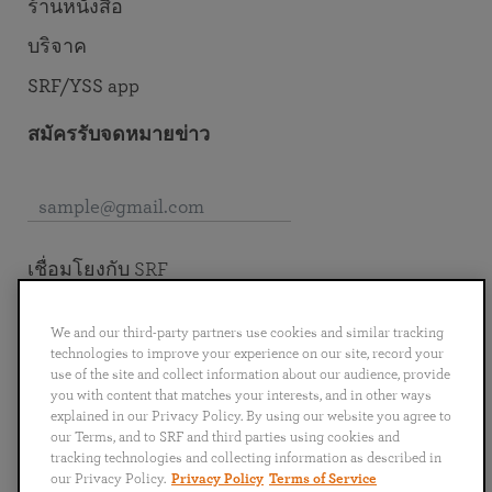
ร้านหนังสือ
บริจาค
SRF/YSS app
สมัครรับจดหมายข่าว
เชื่อมโยงกับ SRF
We and our third-party partners use cookies and similar tracking
technologies to improve your experience on our site, record your
use of the site and collect information about our audience, provide
English
you with content that matches your interests, and in other ways
Deutsch
Español
Français
Italiano
explained in our Privacy Policy. By using our website you agree to
Português
日本語
ไทย
our Terms, and to SRF and third parties using cookies and
tracking technologies and collecting information as described in
our Privacy Policy.
Privacy Policy
Terms of Service
นโยบายความเป็นส่วนตัว (ภาษา
ข้อกำหนดและเงื่อนไข (ภาษา