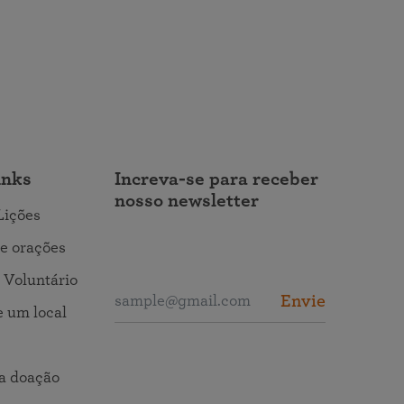
inks
Increva-se para receber
nosso newsletter
Lições
e orações
 Voluntário
Envie
 um local
a doação