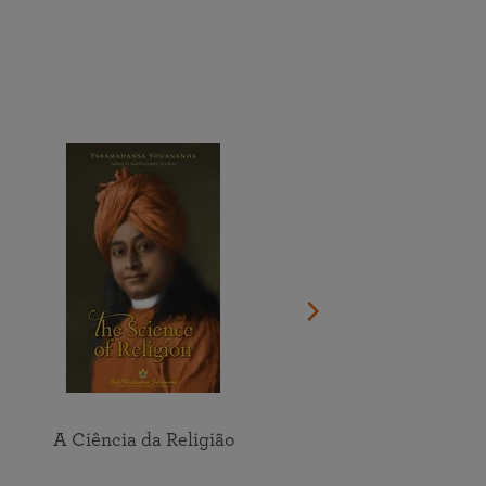
Faça a doação agora
Veja o calendário completo
Participe online das meditações e estudo em grupo dos
Encontre um local perto de você
ensinamentos da SRF
Veja todos os eventos online
A Ciência da Religião