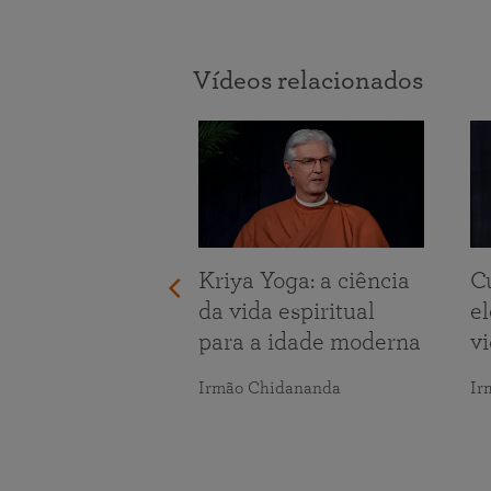
Vídeos relacionados
tando os
s da vida
maranananda
Kriya Yoga: a ciência
C
da vida espiritual
e
para a idade moderna
v
Irmão Chidananda
Ir