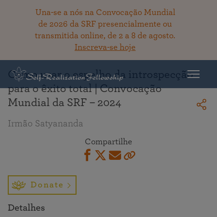
Una-se a nós na Convocação Mundial
de 2026 da SRF presencialmente ou
transmitida online, de 2 a 8 de agosto.
Voltar ao acervo
Inscreva-se hoje
Como usar o espelho da introspecção
para o êxito total | Convocação
Mundial da SRF – 2024
Irmão Satyananda
Compartilhe
Donate
Detalhes