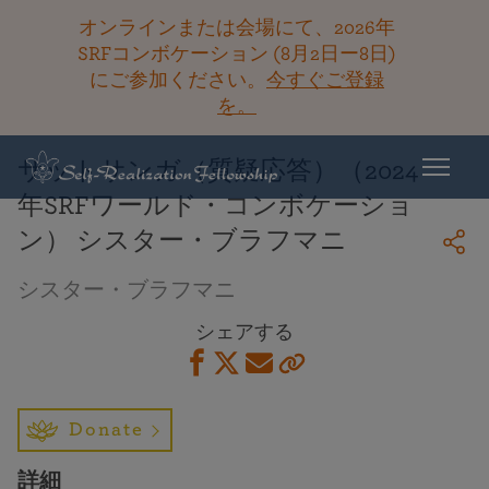
オンラインまたは会場にて、2026年
SRFコンボケーション (8月2日ー8日)
にご参加ください。
今すぐご登録
ライブラリーに戻る
を。
サットサンガ（質疑応答）（2024
年SRFワールド・コンボケーショ
ン） シスター・ブラフマニ
シスター・ブラフマニ
シェアする
Donate
詳細