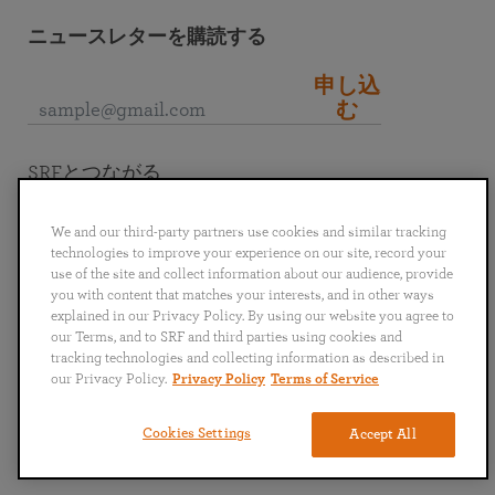
ニュースレターを購読する
申し込
む
SRFとつながる
We and our third-party partners use cookies and similar tracking
technologies to improve your experience on our site, record your
use of the site and collect information about our audience, provide
you with content that matches your interests, and in other ways
English
Deutsch
Español
Français
Italiano
explained in our Privacy Policy. By using our website you agree to
Português
日本語
ไทย
our Terms, and to SRF and third parties using cookies and
tracking technologies and collecting information as described in
our Privacy Policy.
Privacy Policy
Terms of Service
個人情報保護方針
利用規約
Cookies Settings
Accept All
Copyright © 2024 Self-Realization Fellowship. All Rights Reserved.（不許複製・禁無断転
載）