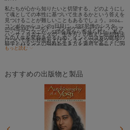
私たちが心から知りたいと切望する、どのようにし
て魂としての本性に基づいて生きるかという答えを
見つけることが難しいこともあるでしょう。2024年
コンボケーションの3日目に、SRF尼僧のシスタ
2024年SRFワールド・コンボケーションは、パラマ
ー・ブラフマニが、SRF会員から寄せられた、私た
ハンサ・ヨガナンダの「生き方」の教えと瞑想技法
ちの人生を変容させるため、インドのヨガの瞑想の
について学ぶ対面およびオンラインでの各クラス、
科学とバランスの取れた生き方を適用することに関
ガイド付きグループ瞑想とキールタン（聖歌）、パ
もっと読む
する質問に対し、パラマハンサ・ヨガナンダの「生
ラマハンサ・ヨガナンダが住まわれ神と霊交された
き方」の教えを引用しながら回答します。
アシュラムへの巡礼ツアーなど、一週間にわたる無
料開催のプログラムです。
おすすめの出版物と製品