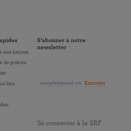
rapides
S’abonner à notre
newsletter
re aux Leçons
 de prières
iat
Envoyer
un lieu
 don
Se connecter à la SRF