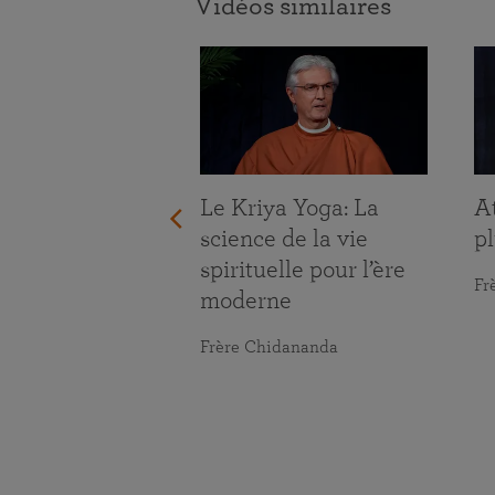
Vidéos similaires
ace aux défis
ie
maranananda
Le Kriya Yoga: La
At
science de la vie
pl
spirituelle pour l’ère
Fr
moderne
Frère Chidananda