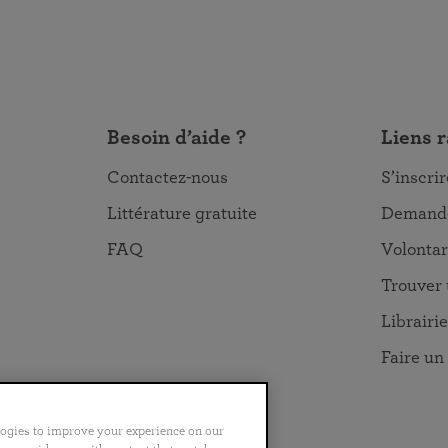
Besoin d’aide ?
Liens 
Contactez-nous
S’inscri
Littérature gratuite
Demande
FAQ
Volontar
Trouver 
Librairie
Faire un
logies to improve your experience on our