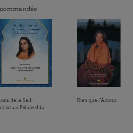
Répandre la lumière des enseignements de
Rejoignez-nous le 22 août pour un évènement spécial
 recommandés
Paramahansa Yogananda dans un monde qui en a tant
Depuis 1920, la SRF aide les gens du monde entier à
en direct avec Frère Chidananda.
besoin
réaliser et à exprimer la beauté, la noblesse et la divinité
de l’âme humaine à travers l’enseignement du Kriya Yoga
de Paramahansa Yogananda
ons de la Self-
Rien que l’Amour
lization Fellowship