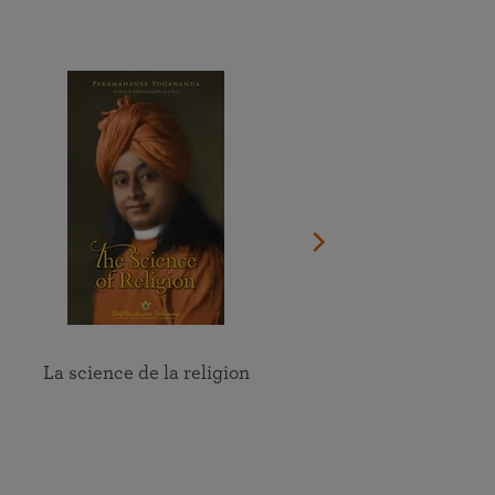
Faites un don maintenant
Regardez le documentaire sur la vie du Guru
oir le calendrier complet
Trouver un lieu près de chez vous
Participez en ligne aux méditations et aux groupes d’étude
des enseignements de la SRF
Voir tous les évènements en ligne
La science de la religion