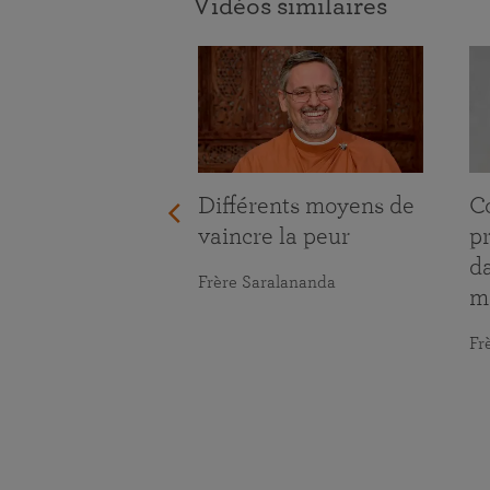
Vidéos similaires
Différents moyens de
C
vaincre la peur
p
da
Frère Saralananda
m
Fr