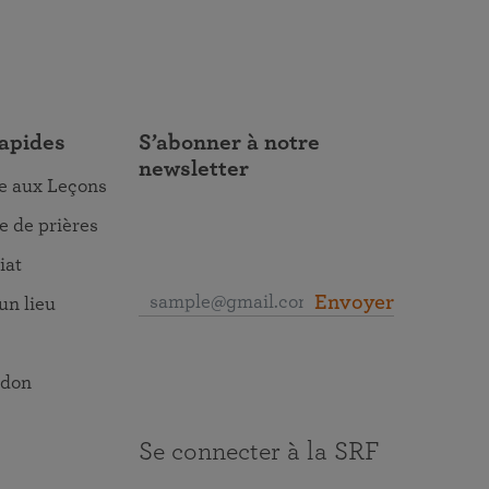
rapides
S’abonner à notre
newsletter
re aux Leçons
 de prières
iat
Envoyer
un lieu
 don
Se connecter à la SRF