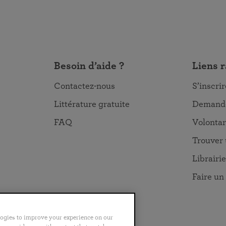
Besoin d’aide ?
Liens 
Contactez-nous
S’inscri
Littérature gratuite
Demande
FAQ
Volontar
Trouver 
Librairie
Faire un
logies to improve your experience on our