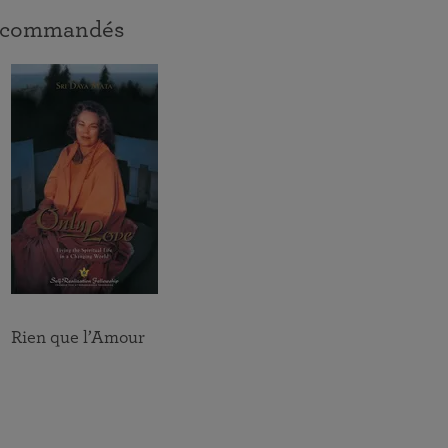
Répandre la lumière des enseignements de
Rejoignez-nous le 22 août pour un évènement spécial
 recommandés
Paramahansa Yogananda dans un monde qui en a tant
Depuis 1920, la SRF aide les gens du monde entier à
en direct avec Frère Chidananda.
besoin
réaliser et à exprimer la beauté, la noblesse et la divinité
de l’âme humaine à travers l’enseignement du Kriya Yoga
de Paramahansa Yogananda
Rien que l’Amour