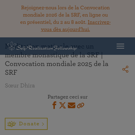
Rejoignez-nous lors de la Convocation
mondiale 2026 de la SRF, en ligne ou
en présentiel, du 2 au 8 août.
Inscrivez-
Retour à la bibliothèque
vous dès aujourd'hui.
Méditation matinale avec un
membre monastique de la SRF |
Convocation mondiale 2025 de la
SRF
Sœur Dhira
Partagez ceci sur
Donate