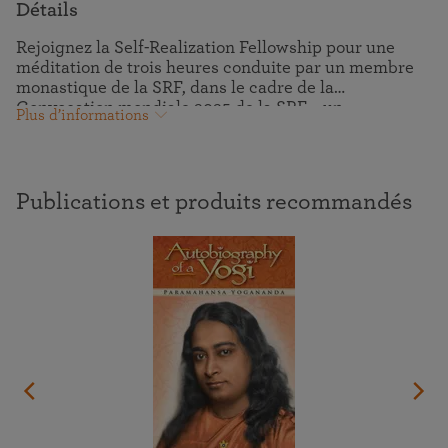
Détails
Rejoignez la Self-Realization Fellowship pour une
méditation de trois heures conduite par un membre
monastique de la SRF, dans le cadre de la
Convocation mondiale 2025 de la SRF – un
Plus d’informations
programme d'une semaine de cours sur les
enseignements de « l’art de vivre » de Paramahansa
Yogananda et sur les techniques de méditation,
comportant aussi des méditations de groupe guidées
Publications et produits recommandés
et des kirtans (chants dévotionnels), des
pèlerinages virtuels dans les ashrams où
Paramahansaji a vécu et communié avec Dieu, et bien
plus encore.