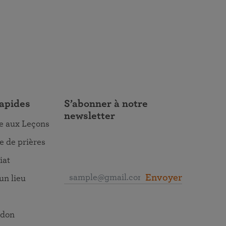
rapides
S’abonner à notre
newsletter
re aux Leçons
 de prières
iat
Envoyer
un lieu
 don