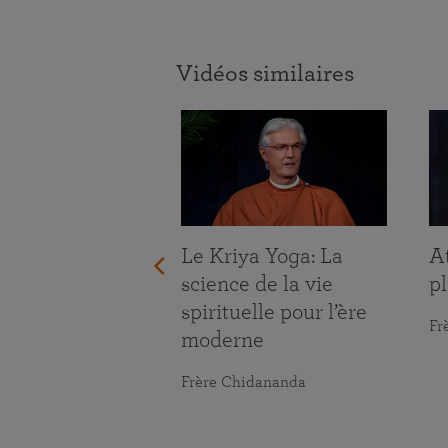
Vidéos similaires
ace aux défis
ie
maranananda
Le Kriya Yoga: La
At
science de la vie
pl
spirituelle pour l’ère
Fr
moderne
Frère Chidananda