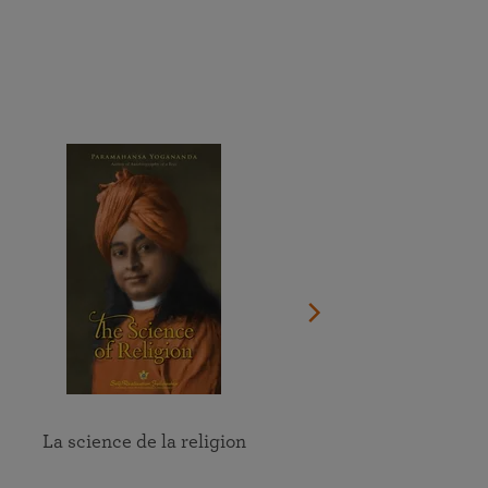
Faites un don maintenant
Regardez le documentaire sur la vie du Guru
oir le calendrier complet
Trouver un lieu près de chez vous
Participez en ligne aux méditations et aux groupes d’étude
des enseignements de la SRF
Voir tous les évènements en ligne
La science de la religion