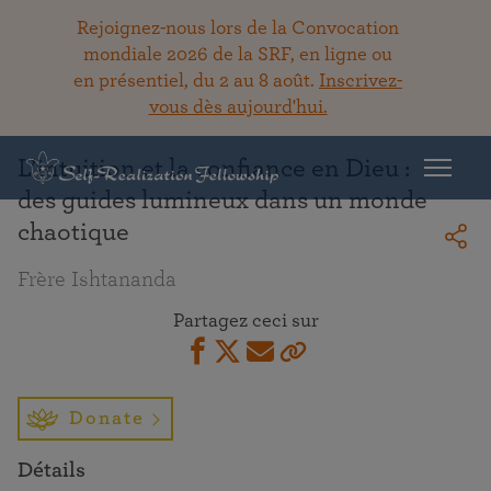
Rejoignez-nous lors de la Convocation
mondiale 2026 de la SRF, en ligne ou
en présentiel, du 2 au 8 août.
Inscrivez-
Retour à la bibliothèque
vous dès aujourd'hui.
L’intuition et la confiance en Dieu :
des guides lumineux dans un monde
chaotique
Frère Ishtananda
Partagez ceci sur
Donate
Détails