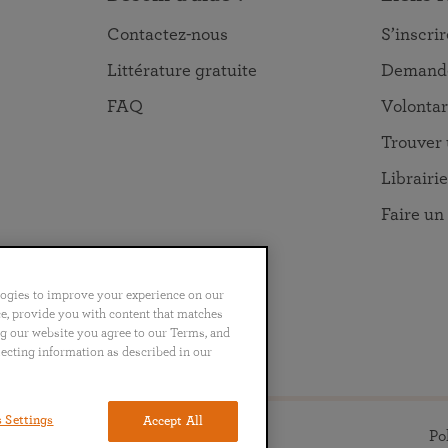
Contactez-nous
S’inscri
Littérature gratuite
Demande
FAQ
Volontar
Trouver 
Librairie
Faire un
logies to improve your experience on our
nce, provide you with content that matches
ng our website you agree to our Terms, and
no
Português
日本語
ไทย
lecting information as described in our
 Settings
Accept All
Po
roits réservés.