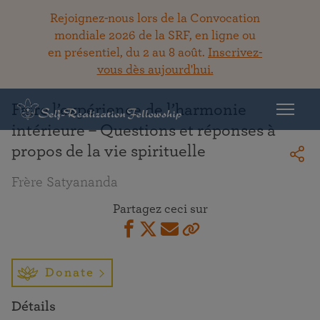
Rejoignez-nous lors de la Convocation
mondiale 2026 de la SRF, en ligne ou
en présentiel, du 2 au 8 août.
Inscrivez-
Retour à la bibliothèque
vous dès aujourd'hui.
Faire l’expérience de l’harmonie
intérieure – Questions et réponses à
propos de la vie spirituelle
Frère Satyananda
Partagez ceci sur
Donate
Détails