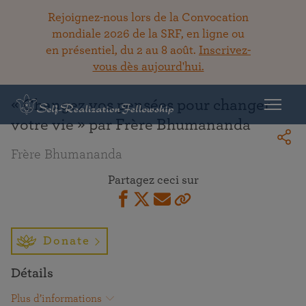
Rejoignez-nous lors de la Convocation
mondiale 2026 de la SRF, en ligne ou
en présentiel, du 2 au 8 août.
Inscrivez-
Retour à la bibliothèque
vous dès aujourd'hui.
« Changez vos pensées pour changer
votre vie » par Frère Bhumananda
Frère Bhumananda
Partagez ceci sur
Donate
Détails
Plus d’informations