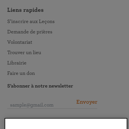
Liens rapides
S’inscrire aux Leçons
Demande de prières
Volontariat
Trouver un lieu
Librairie
Faire un don
S’abonner à notre newsletter
Envoyer
Se connecter à la SRF