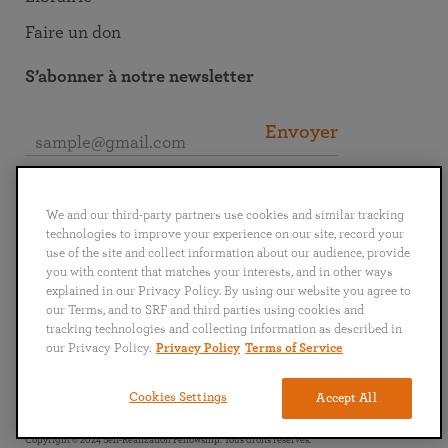
Faire un don
S’abonner à notre newsletter
Envoyer
Se connecter à la SRF
We and our third-party partners use cookies and similar tracking
technologies to improve your experience on our site, record your
use of the site and collect information about our audience, provide
you with content that matches your interests, and in other ways
explained in our Privacy Policy. By using our website you agree to
our Terms, and to SRF and third parties using cookies and
English
Deutsch
Español
Français
Italiano
tracking technologies and collecting information as described in
Português
日本語
ไทย
our Privacy Policy.
Privacy Policy
Terms of Service
Politique de confidentialité
Conditions générales d’utilisation
Cookies Settings
Accept All
Copyright © 2024 Self-Realization Fellowship. Tous droits réservés.