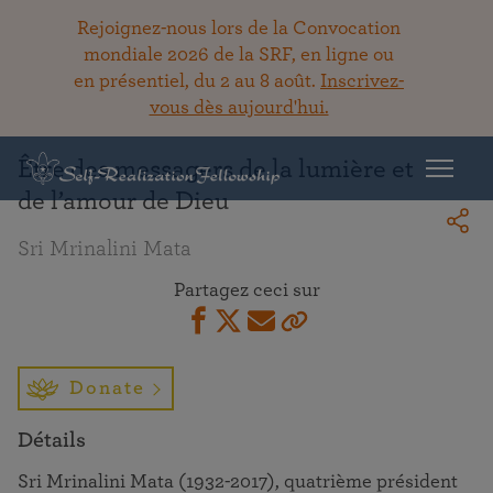
Rejoignez-nous lors de la Convocation
mondiale 2026 de la SRF, en ligne ou
en présentiel, du 2 au 8 août.
Inscrivez-
Retour à la bibliothèque
vous dès aujourd'hui.
Être des messagers de la lumière et
de l’amour de Dieu
Sri Mrinalini Mata
Partagez ceci sur
Donate
Détails
Sri Mrinalini Mata (1932-2017), quatrième président