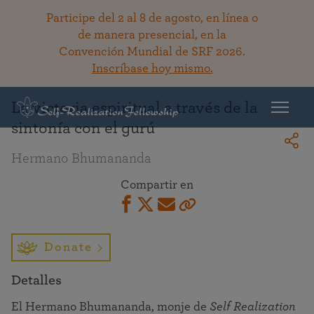
Participe del 2 al 8 de agosto, en línea o
de manera presencial, en la
Convención Mundial de SRF 2026.
Regresar a la bibioteca
Inscríbase hoy mismo.
La victoria espiritual a través de la
sintonía con el gurú
Hermano Bhumananda
Compartir en
Donate
Detalles
El Hermano Bhumananda, monje de
Self Realization