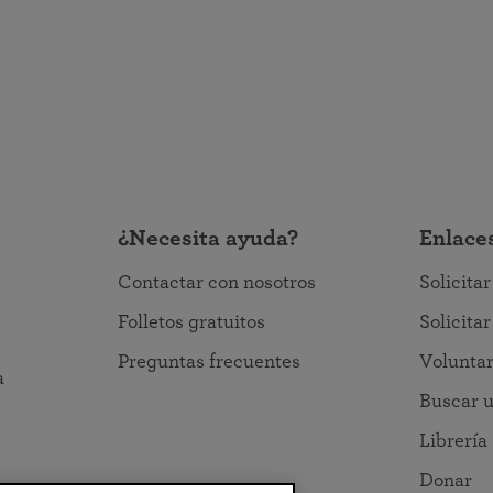
¿Necesita ayuda?
Enlace
Contactar con nosotros
Solicita
Folletos gratuitos
Solicita
Preguntas frecuentes
Volunta
a
Buscar u
Librería
Donar