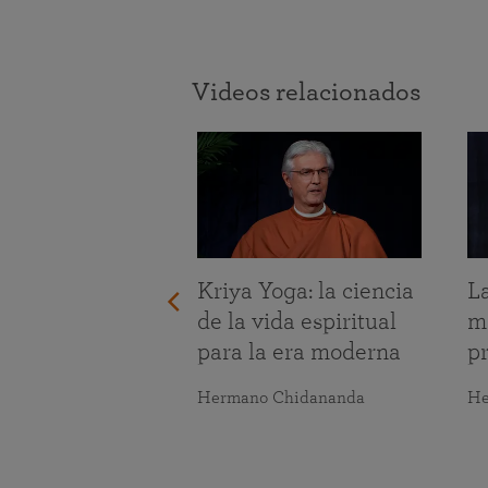
Videos relacionados
frontar los
Kriya Yoga: la ciencia
La
s de la vida
de la vida espiritual
m
para la era moderna
pr
maranananda
Hermano Chidananda
He