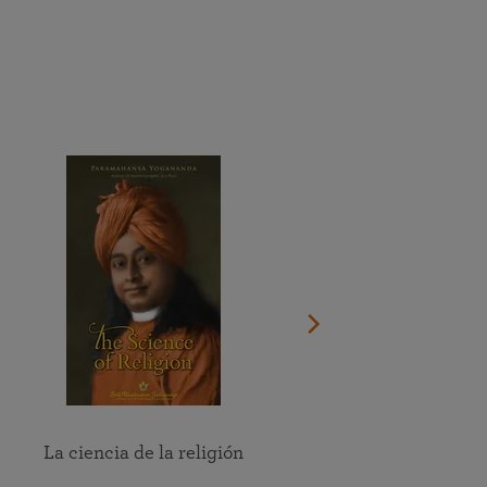
Donar
Ver el documental sobre la vida del Gurú
Ver el calendario completo
Asista en línea a meditaciones y al estudio en grupo de las
Encuentre un centro cerca de usted
enseñanzas de SRF
Ver todos los eventos en línea
La ciencia de la religión