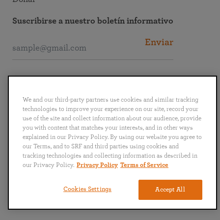
Suscribirse a nuestro boletín informativo
Enviar
Conectarse con SRF
We and our third-party partners use cookies and similar tracking
technologies to improve your experience on our site, record your
use of the site and collect information about our audience, provide
you with content that matches your interests, and in other ways
explained in our Privacy Policy. By using our website you agree to
English
Deutsch
Español
Français
Italiano
our Terms, and to SRF and third parties using cookies and
Português
日本語
ไทย
tracking technologies and collecting information as described in
our Privacy Policy.
Privacy Policy
Terms of Service
Política de privacidad
Términos y condiciones
Cookies Settings
Accept All
Copyright © 2024 Self-Realization Fellowship. Todos los derechos reservados.
Volver al blog