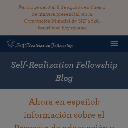
Participe del 2 al 8 de agosto, en línea o
de manera presencial, en la
Convención Mundial de SRF 2026.
Inscríbase hoy mismo.
Self-Realization Fellowship
Blog
Ahora en español:
información sobre el