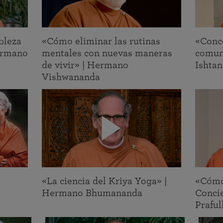
bleza
«Cómo eliminar las rutinas
«Conce
Hermano
mentales con nuevas maneras
comun
de vivir» | Hermano
Ishta
Vishwananda
«La ciencia del Kriya Yoga» |
«Cómo 
Hermano Bhumananda
Concie
Prafu