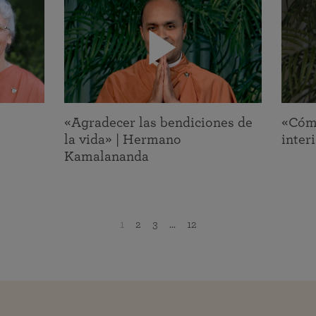
«Agradecer las bendiciones de
«Cómo
la vida» | Hermano
inter
Kamalananda
1
2
3
...
12