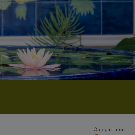
Donar
Ver el documental sobre la vida del Gurú
Ver el calendario completo
Asista en línea a meditaciones y al estudio en grupo de las
Encuentre un centro cerca de usted
enseñanzas de SRF
Ver todos los eventos en línea
Compartir en