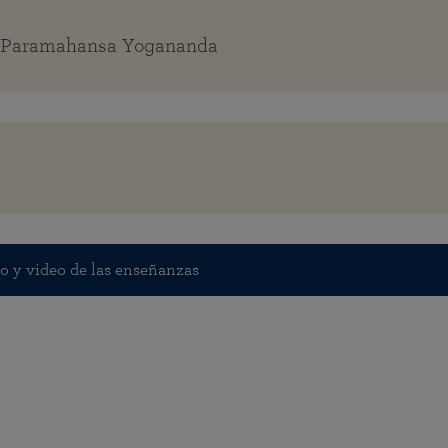
e Paramahansa Yogananda
io y video de las enseñanzas