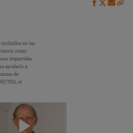
incluidos en las
itieron como
s son impartidas
a ayudarlo a
ñanzas de
SRF/YSS, el