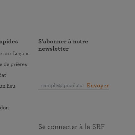
rapides
S’abonner à notre
newsletter
re aux Leçons
 de prières
iat
Envoyer
un lieu
 don
Se connecter à la SRF