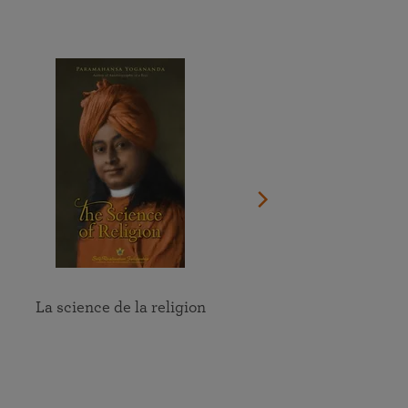
Faites un don maintenant
Regardez le documentaire sur la vie du Guru
oir le calendrier complet
Trouver un lieu près de chez vous
Participez en ligne aux méditations et aux groupes d’étude
des enseignements de la SRF
Voir tous les évènements en ligne
La science de la religion