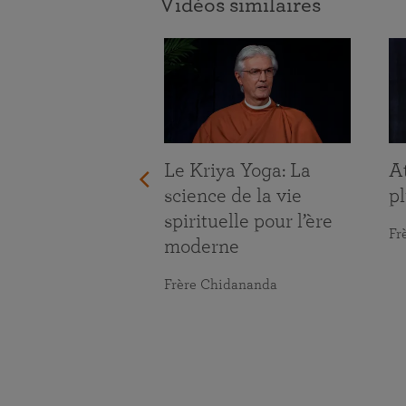
Vidéos similaires
ace aux défis
Le Kriya Yoga: La
At
ie
science de la vie
pl
spirituelle pour l’ère
maranananda
Fr
moderne
Frère Chidananda