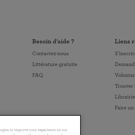
Besoin d’aide ?
Liens 
Contactez-nous
S’inscri
Littérature gratuite
Demande
FAQ
Volontar
Trouver 
Librairie
Faire un
logies to improve your experience on our