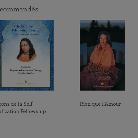
Répandre la lumière des enseignements de
Rejoignez-nous le 22 août pour un évènement spécial
 recommandés
Paramahansa Yogananda dans un monde qui en a tant
Depuis 1920, la SRF aide les gens du monde entier à
en direct avec Frère Chidananda.
besoin
réaliser et à exprimer la beauté, la noblesse et la divinité
de l’âme humaine à travers l’enseignement du Kriya Yoga
de Paramahansa Yogananda
ons de la Self-
Rien que l’Amour
lization Fellowship