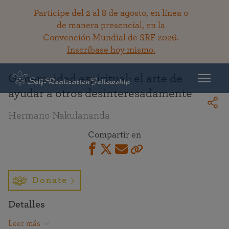
Participe del 2 al 8 de agosto, en línea o
de manera presencial, en la
Convención Mundial de SRF 2026.
Regresar a la bibioteca
Inscríbase hoy mismo.
Generosidad espiritual: el arte de
ayudar a otros desinteresadamente
Hermano Nakulananda
Compartir en
Donate
Detalles
Leer más