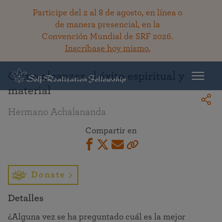
Participe del 2 al 8 de agosto, en línea o
de manera presencial, en la
Convención Mundial de SRF 2026.
Regresar a la bibioteca
Inscríbase hoy mismo.
Cómo alcanzar el éxito espiritual y
material
Hermano Achalananda
Compartir en
Donate
Detalles
¿Alguna vez se ha preguntado cuál es la mejor